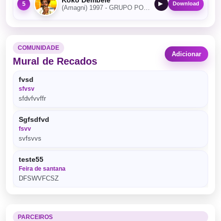
5
▶
Download
(Amagni) 1997 - GRUPO POSITIVIDADE REGGAE
COMUNIDADE
Adicionar
Mural de Recados
fvsd
sfvsv
sfdvfvvffr
Sgfsdfvd
fsvv
svfsvvs
teste55
Feira de santana
DFSWVFCSZ
hugo
Feira de santana
PARCEIROS
TESTE DE DESDSWS